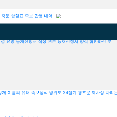
·축문
항렬표
족보 간행 내역
성 요령
등재신청서 작성 견본
등재신청서 양식
협찬하신 분
상제
이름의 유래
족보상식
방위도
24절기
경조문
제사상 차리는