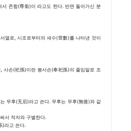
여서 존함(尊銜)이 라고도 한다. 반면 돌아가신 분
 서열로, 시조로부터의 세수(世數)를 나타낸 것이
, 사손(
祀
孫)이란 봉사손(奉祀孫)의 줄임말로 조
는 무후(无后)라고 쓴다. 무후는 무후(無後)와 같
 써서 적자와 구별한다.
)라고 쓴다.