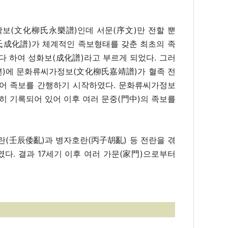
락보(文化柳氏永樂譜)인데 서문(序文)만 전할 뿐
權氏成化譜)가 체계적인 족보형태를 갖춘 최초의 족
었다 하여 성화보(成化譜)라고 부르게 되었다. 그러
17년)에 문화류씨가정보(文化柳氏嘉靖譜)가 혈족 전
투어 족보를 간행하기 시작하였다. 문화류씨가정보
히 기록되어 있어 이후 여러 문중(門中)의 족보를
란(壬辰倭亂)과 병자호란(丙子胡亂) 등 전란을 겪
다. 결과 17세기 이후 여러 가문(家門)으로부터