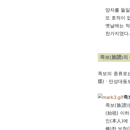
양자를 들일
또 호적이 
옛날에는 적
찬가지였다.
족보(族譜)의
족보의 종류로는
牒)ㆍ만성대동
족
족보(族譜)
(始祖) 이
인(本人)에 
修)한 보첩