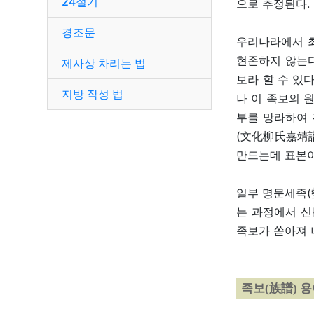
24절기
으로 추정된다.
경조문
우리나라에서 최
현존하지 않는다
제사상 차리는 법
보라 할 수 있
지방 작성 법
나 이 족보의 
부를 망라하여 
(文化柳氏嘉靖譜
만드는데 표본이
일부 명문세족(
는 과정에서 신
족보가 쏟아져 
족보(族譜) 