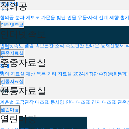
참의공
회원가입
로그인
오늘
참의공
분파 계보도
가문을 빛낸 인물
유물·사적
선계 제향
홀기
0
인터넷족보
인터넷족보
어제
0
인터넷족보 열람
족보편찬 소식
족보편찬 안내문
등재신청서 작
최대
종중자료실
0
중중자료실
전체
0
회의 자료실
재산 목록
기타 자료실
2024년 정관 수정(총회통과)
전통자료실
">
전통자료실
방문자수
계촌법
고금관작 대조표
동서양 연대 대조표
간지 대조표
관혼
열린마당
열린마당