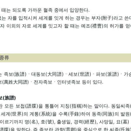
 때는 되도록 가까운 혈족 중에서 입양한다.
없는 자를 입적시켜 세계를 잇게 하는 경우는 부자(附子)라고 쓴
자 이외의 자로 세계를 잇고자 할 때는 예조(禮曹)의 허가를 얻
 종류
 족보(族譜)ㆍ대동보(大同譜)ㆍ세보(世譜)ㆍ파보(派譜)ㆍ가
보(萬姓大同譜)ㆍ전자족보ㆍ인터넷족보 등이 있다.
보(族譜)
란 모든 보첩(譜牒)을 통틀어 지칭(指稱)하는 말이다. 동일씨족
하 세계(世界)의 계통(系統)을 수록(手錄)하여 동족(同族)의 발원
이르기까지 명(名), 호(號), 출생일, 경력(經歷), 사망일, 묘(
(譜牒)을 말한다. 즉 족보란 관향(貫鄕)을 중심으로 한 씨족(氏