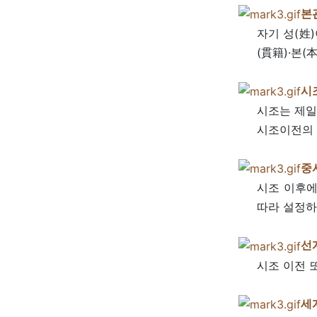
본
자기 성(姓
(貫籍)·본(
시
시조는 제일
시조이전의 
중
시조 이후에
따라 설정하
선
시조 이전 
세