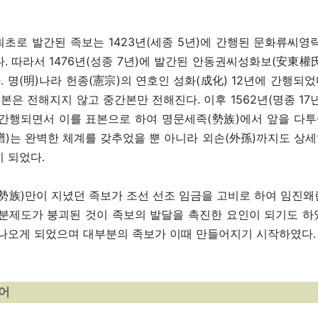
초로 발간된 족보는 1423년(세종 5년)에 간행된 문화류씨영
. 따라서 1476년(성종 7년)에 발간된 안동권씨성화보(安東
다. 명(明)나라 헌종(憲宗)의 연호인 성화(成化) 12년에 간행되
원본은 전해지지 않고 중간본만 전해진다. 이후 1562년(명종 
간행되면서 이를 표본으로 하여 명문세족(勢族)에서 앞을 다
)는 완벽한 체계를 갖추었을 뿐 아니라 외손(外孫)까지도 상세
 되었다.
勢族)만이 지녔던 족보가 조선 선조 임금을 고비로 하여 임진왜
분제도가 붕괴된 것이 족보의 발달을 촉진한 요인이 되기도 하였
나오게 되었으며 대부분의 족보가 이때 만들어지기 시작하였다.
용어