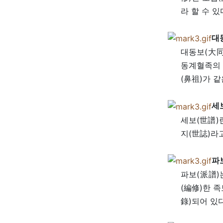
라 할 수 있
대
대동보(大同
동계혈족의 
(鼻祖)가 
세
세보(世譜)
지(世誌)라
파
파보(派譜)
(編修)한 
錄)되어 있다