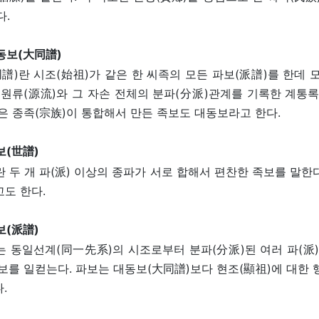
다.
동보(大同譜)
譜)란 시조(始祖)가 같은 한 씨족의 모든 파보(派譜)를 한데 
원류(源流)와 그 자손 전체의 분파(分派)관계를 기록한 계통록
같은 종족(宗族)이 통합해서 만든 족보도 대동보라고 한다.
보(世譜)
란 두 개 파(派) 이상의 종파가 서로 합해서 편찬한 족보를 말한다
고도 한다.
보(派譜)
는 동일선계(同一先系)의 시조로부터 분파(分派)된 여러 파(派)
족보를 일컫는다. 파보는 대동보(大同譜)보다 현조(顯祖)에 대한 
.