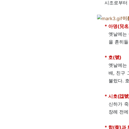
시조로부터 
이
* 아명(兒名
옛날에는 
을 흔히들
* 호(號)
옛날에는 
배, 친구
불렀다. 
* 시호(諡號
신하가 죽
장례 전에
* 함(銜)과 