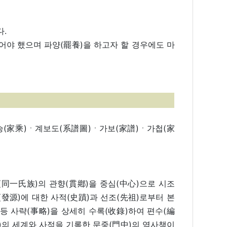
다.
어야 했으며 파양(罷養)을 하고자 할 경우에도 마
승(家乘)ㆍ계보도(系譜圖)ㆍ가보(家譜)ㆍ가첩(家
(同一氏族)의 관향(貫鄕)을 중심(中心)으로 시조
(發源)에 대한 사적(史蹟)과 선조(先祖)로부터 본
墓) 등 사략(事略)을 상세히 수록(收錄)하여 편수(編
族)의 세계와 사적을 기록한 문중(門中)의 역사책이