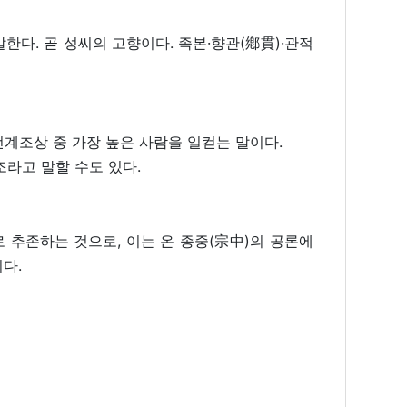
한다. 곧 성씨의 고향이다. 족본·향관(鄕貫)·관적
선계조상 중 가장 높은 사람을 일컫는 말이다.
라고 말할 수도 있다.
 추존하는 것으로, 이는 온 종중(宗中)의 공론에
다.