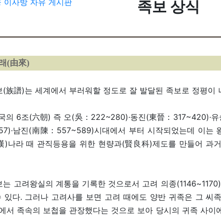
 이사방
자유 게시판
족보 상식
래(由來)
(族譜)는 세계에서 부러워할 정도로 잘 발달된 족보로 정평이 
의 6조(六朝) 즉 오(吳：222~280)·동진(東晉：317~420)·유
557)·남진(南陳：557~589)시대에서 부터 시작되었는데 이
(漢)나라 때 관직등용을 위한 현량과(賢良科)제도를 만들어 과
는 고려왕실의 계통을 기록한 것으로서 고려 의종(1146~117
수 있다. 그러나 고려사를 보면 고려 때에도 양반 귀족은 그 
에서 족속의 보첩을 관장했다는 것으로 보아 당시의 귀족 사이에