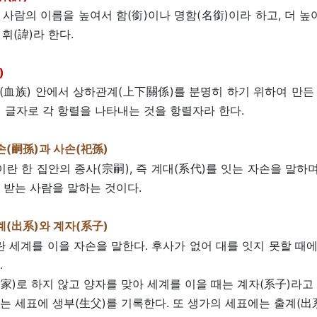
 사람의 이름을 높여서 함(銜)이나 명함(名銜)이라 하고, 더 높
휘(諱)라 한다.
)
(血族) 안에서 상하관계(上下關係)를 분명히 하기 위하여 만든
진 글자로 각 항렬을 나타내는 것을 항렬자라 한다.
손(嗣孫)과 사손(祀孫)
이란 한 집안의 종사(宗嗣), 즉 계대(系代)를 잇는 자손을 말하며
 받는 사람을 말하는 것이다.
계(出系)와 계자(系子)
란 세계를 이을 자손을 말한다. 후사가 없어 대를 잇지 못할 때에
.
家)로 하지 않고 양자를 맞아 세계를 이을 때는 계자(系子)라고
는 세표에 생부(生父)를 기록한다. 또 생가의 세표에는 출계(出系