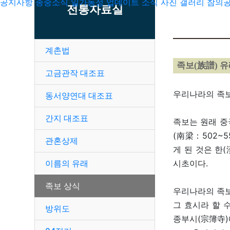
공지사항
종중소식
일가동정
업데이트 소식
사진 갤러리
참의공
전통자료실
계촌법
족보(族譜) 유
고금관작 대조표
우리나라의 족보
동서양연대 대조표
간지 대조표
족보는 원래 중국
(南梁：502~
관혼상제
게 된 것은 한
이름의 유래
시초이다.
족보 상식
우리나라의 족보
그 효시라 할 
방위도
종부시(宗簿寺)