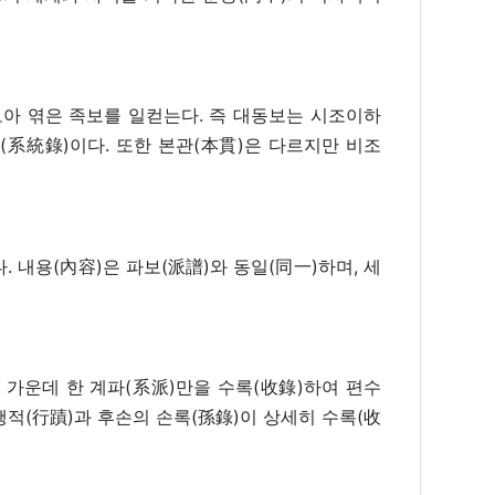
모아 엮은 족보를 일컫는다. 즉 대동보는 시조이하
(系統錄)이다. 또한 본관(本貫)은 다르지만 비조
. 내용(內容)은 파보(派譜)와 동일(同一)하며, 세
 가운데 한 계파(系派)만을 수록(收錄)하여 편수
행적(行蹟)과 후손의 손록(孫錄)이 상세히 수록(收