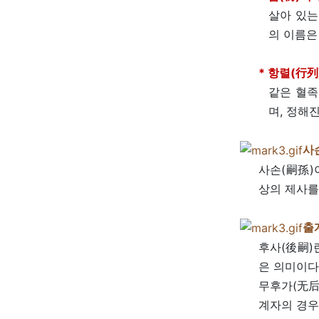
살아 있는
의 이름은 
* 항렬(行列
같은 혈족
며, 정해
사
사손(嗣孫)
상의 제사를
출
후사(後嗣)
은 의미이다
무후가(无后
계자의 경우