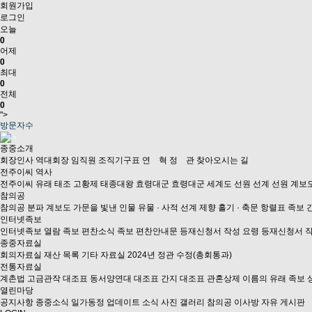
회원가입
로그인
오늘
0
어제
0
최대
0
전체
0
">
방문자수
종중소개
회장인사
역대회장
임직원
조직기구표
연 혁
정 관
찾아오시는 길
전주이씨 역사
전주이씨 유래
태조 고황제
태종대왕
효령대군
효령대군 세계도
선원 선계
선원 계보
참의공
참의공
분파 계보도
가문을 빛낸 인물
유물 · 사적
선계 제향
홀기 · 축문
항렬표
족보 
인터넷족보
인터넷족보 열람
족보 편찬소식
족보 편찬안내문
등재신청서 작성 요령
등재신청서 작
종중자료실
회의자료실
재산 목록
기타 자료실
2024년 정관 수정(총회통과)
전통자료실
계촌법
고금관작 대조표
동서양연대 대조표
간지 대조표
관혼상제
이름의 유래
족보 
열린마당
공지사항
종중소식
일가동정
업데이트 소식
사진 갤러리
참의공 이사방
자유 게시판