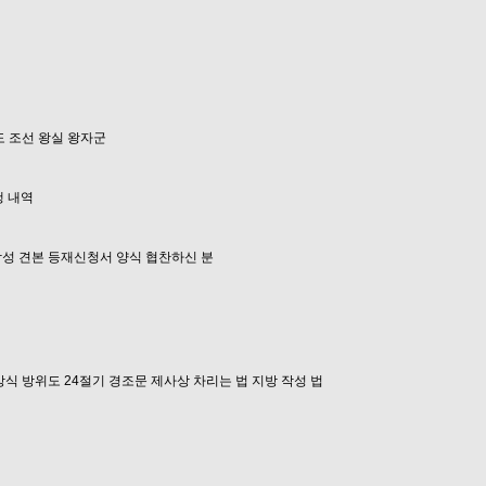
도
조선 왕실 왕자군
행 내역
성 견본
등재신청서 양식
협찬하신 분
상식
방위도
24절기
경조문
제사상 차리는 법
지방 작성 법