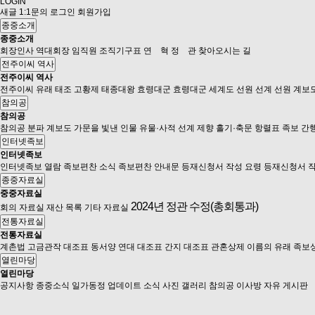
LOGIN
새글
1:1문의
로그인
회원가입
종중소개
종중소개
회장인사
역대회장
임직원
조직기구표
연 혁
정 관
찾아오시는 길
전주이씨 역사
전주이씨 역사
전주이씨 유래
태조 고황제
태종대왕
효령대군
효령대군 세계도
선원 선계
선원 계보
참의공
참의공
참의공
분파 계보도
가문을 빛낸 인물
유물·사적
선계 제향
홀기·축문
항렬표
족보 간
인터넷족보
인터넷족보
인터넷족보 열람
족보편찬 소식
족보편찬 안내문
등재신청서 작성 요령
등재신청서 작
종중자료실
중중자료실
2024년 정관 수정(총회통과)
회의 자료실
재산 목록
기타 자료실
전통자료실
전통자료실
계촌법
고금관작 대조표
동서양 연대 대조표
간지 대조표
관혼상제
이름의 유래
족보
열린마당
열린마당
공지사항
종중소식
일가동정
업데이트 소식
사진 갤러리
참의공 이사방
자유 게시판