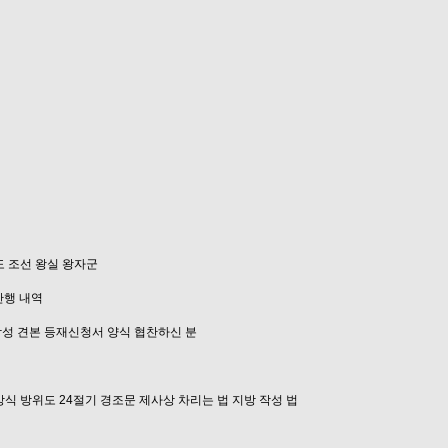
도
조선 왕실 왕자군
간행 내역
성 견본
등재신청서 양식
협찬하신 분
상식
방위도
24절기
경조문
제사상 차리는 법
지방 작성 법