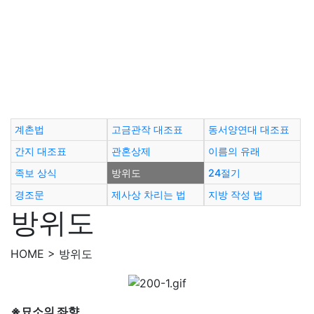
계촌법
고금관작 대조표
동서양연대 대조표
간지 대조표
관혼상제
이름의 유래
족보 상식
방위도
24절기
경조문
제사상 차리는 법
지방 작성 법
방위도
HOME > 방위도
※묘소의 좌향