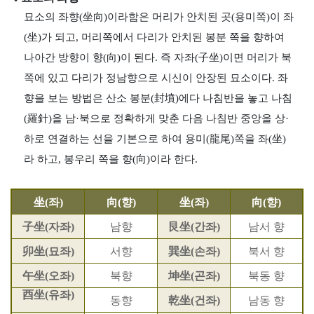
묘소의 좌향(坐向)이라함은 머리가 안치된 곳(용미쪽)이 좌
(坐)가 되고, 머리쪽에서 다리가 안치된 봉분 쪽을 향하여
나아간 방향이 향(向)이 된다. 즉 자좌(子坐)이면 머리가 북
쪽에 있고 다리가 정남향으로 시신이 안장된 묘소이다. 좌
향을 보는 방법은 산소 봉분(封墳)에다 나침반을 놓고 나침
(羅針)을 남
·
북으로 정확하게 맞춘 다음 나침반 중앙을 상
·
하로 연결하는 선을 기본으로 하여 용미(龍尾)쪽을 좌(坐)
라 하고, 봉우리 쪽을 향(向)이라 한다.
坐(좌)
向(향)
坐(좌)
向(향)
子坐(자좌)
남향
艮坐(간좌)
남서 향
卯坐(묘좌)
서향
巽坐(손좌)
북서 향
午坐(오좌)
북향
坤坐(곤좌)
북동 향
酉坐(유좌)
동향
乾坐(건좌)
남동 향