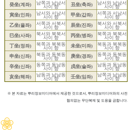
남쪽과 남남서
남서와 남남서
癸坐(계좌)
丑坐(축좌)
사이 향
사이 향
남서와 서남서
서쪽과 서남서
寅坐(인좌)
甲坐(갑좌)
사이 향
사이 향
서쪽과 서북서
북서와 서북서
乙坐(을좌)
辰坐(진좌)
사이 향
사이 향
북서와 북북서
북쪽과 북북서
巳坐(사좌)
丙坐(병좌)
사이 향
사이 향
북쪽과 북북동
북동과 북북동
丁坐(정좌)
未坐(미좌)
사이 향
사이 향
북동과 동북동
동쪽과 동북동
申坐(신좌)
庚坐(경좌)
사이 향
사이 향
동쪽과 동남동
남동과 동남동
辛坐(신좌)
戌坐(술좌)
사이 향
사이 향
남동과 남남동
남쪽과 남남동
亥坐(해좌)
壬坐(임좌)
사이 향
사이 향
※ 본 자료는 뿌리정보미디어에서 제공한 것으로서, 뿌리정보미디어와의 사전
협의없는 무단복제 및 도용을 금합니다.