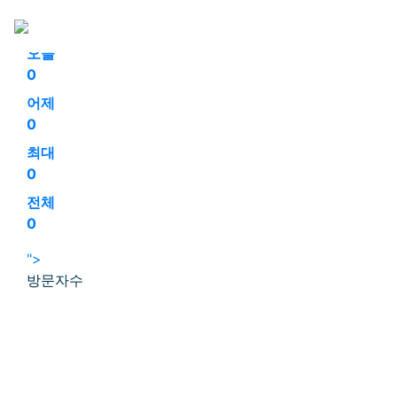
회원가입
로그인
오늘
0
어제
0
최대
0
전체
0
">
방문자수